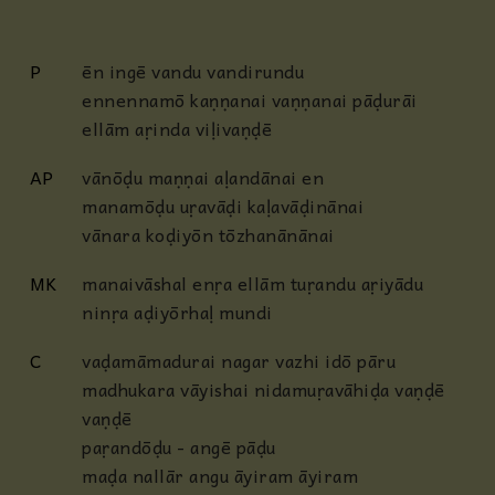
P
ēn ingē vandu vandirundu
ennennamō kaṇṇanai vaṇṇanai pāḍurāi
ellām aṛinda viḷivaṇḍē
AP
vānōḍu maṇṇai aḷandānai en
manamōḍu uṛavāḍi kaḷavāḍinānai
vānara koḍiyōn tōzhanānānai
MK
manaivāshal enṛa ellām tuṛandu aṛiyādu
ninṛa aḍiyōrhaḷ mundi
C
vaḍamāmadurai nagar vazhi idō pāru
madhukara vāyishai nidamuṛavāhiḍa vaṇḍē
vaṇḍē
paṛandōḍu - angē pāḍu
maḍa nallār angu āyiram āyiram