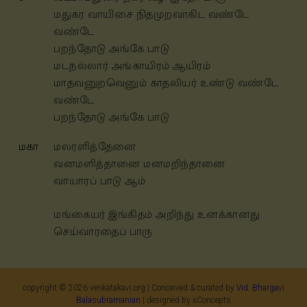
மதுகர வாயிசை நிதமுறவாகிட
வண்டே
வண்டே
பறந்தோடு அங்கே பாடு
மடநல்லார் அங்காயிரம் ஆயிரம்
மாதவனுறவெனும் காதலியர் உண்டு
வண்டே
வண்டே
பறந்தோடு அங்கே பாடு
மகா
மலரளித்தேனை
வனமளித்தானை
மனமறிந்தானை
வாயாரப் பாடு ஆம்
மங்கையர் இங்கிதம் அறிந்து
உனக்கானது
செய்வாரதைப் பாரு
copyright ©
2026
venkatakavi.org | Conceived & curated by
Vid. Bhargavi
Balasubramanian
| designed by xConcepts