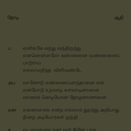
தோடி
ஆதி
ப
ஏனிங்கே வந்து வந்திருந்து
என்னென்னமோ கண்ணனை
வண்ணனைப்
பாடுராய்
எல்லாமறிந்த விளிவண்டே
அப
வானோடு மண்ணையளந்தானை என்
மனமோடு உறவாடி களவாடினானை
வானரக் கொடியோன் தோழனானானை
மகா
மனைவாசல் என்ற எல்லாம் துறந்து அறியாது
நின்ற அடியோர்கள் முந்தி
ச
வடமாமதுரை நகர் வழி இதோ பாரு