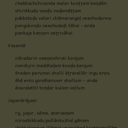
chekkachchivanda malar kooṭṭam kaṇḍēn
shirikkudu vaṇḍu naḍamāṭṭam
pakkatoḍu valari chāmarangaḷ veeshudenna
pangukoṇḍu veeshudaḍi tōhai - anda
pankaja kaṇṇan veṭṛivāhai
Vasantā
nāradarin veeṇaishruti konjum
nandiyin maddhaḷam kooḍa kenjum
āradan perumai sholli āṭṛavallār ingu enṛu
āhā enṛu gandharuvar shollum – anda
ānandattil toṇḍar kulam vellum
Jayanārāyaṇi
rg, yajur, sāma, atarvaṇam
niroobikkudu pullānkuzhal gānam
shikkalonṛum illāmal upanishad kooṭṭamellām