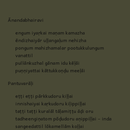
Ānandabhairavi
engum iyaṛkai maṇam kamazha
ēndizhaiyār uḷḷangaḷum nehizha
pongum mahizhamalar pootukkulungum
vanattil
pullānkuzhal gānam idu kēḷāi
puṇṇiyattai kāttukkoṇḍu meeḷāi
Pantuvarāḷi
eṭṭi eṭṭi pārkkudoru kiḷḷai
innishaiyai kaṛkudoru kiḷippiḷḷai
taṭṭi taṭṭi kuralāl tāḷamiṭṭu āḍi oru
tadheengiṇatom pōḍudoru aṇippiḷḷai – inda
sangeedattil lōkamellām koḷḷai