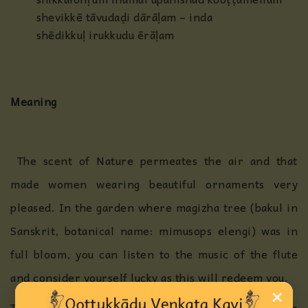
shevikkē tāvudaḍi dārāḷam – inda
shēdikkuḷ irukkudu ērāḷam
Meaning
The scent of Nature permeates the air and that
made women wearing beautiful ornaments very
pleased. In the garden where magizha tree (bakul in
Sanskrit, botanical name: mimusops elengi) was in
full bloom, you can listen to the music of the flute
and consider yourself lucky as this will redeem you.
×
The whole world is enraptured by this music as one