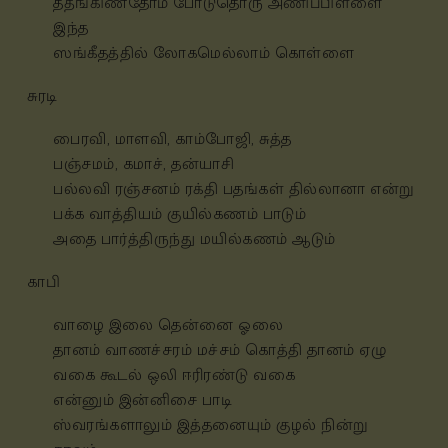
ததீங்கிணதோம் போடுதொரு அணிப்பிள்ளை
இந்த
ஸங்கீதத்தில் லோகமெல்லாம் கொள்ளை
சுரடி
பைரவி, மாளவி, காம்போஜி, சுத்த
பஞ்சமம், கமாச், தன்யாசி
பல்லவி ரஞ்சனம் ரக்தி பதங்கள் தில்லானா என்று
பக்க வாத்தியம் குயில்கணம் பாடும்
அதை
பார்த்திருந்து மயில்கணம் ஆடும்
காபி
வாழை இலை தென்னை ஓலை
தானம்
வாணச்சரம் மச்சம் கொத்தி தானம்
ஏழு
வகை கூடல் ஒலி ஈரிரண்டு வகை
என்னும்
இன்னிசை பாடி
ஸ்வரங்களாலும்
இத்தனையும் குழல் நின்று