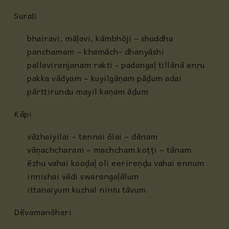
Suraṭi
bhairavi, māḷavi, kāmbhōji – shuddha
panchamam – khamāch- dhanyāshi
pallaviranjanam rakti - padangaḷ tillānā enṛu
pakka vādyam – kuyilgāṇam pāḍum adai
pārttirundu mayil kaṇam āḍum
Kāpi
vāzhaiyilai – tennai ōlai – dānam
vāṇachcharam – machcham koṭṭi – tānam
ēzhu vahai kooḍaḷ oli eerireṇḍu vahai ennum
innishai vādi swarangaḷālum
ittanaiyum kuzhal ninṛu tāvum
Dēvamanōhari