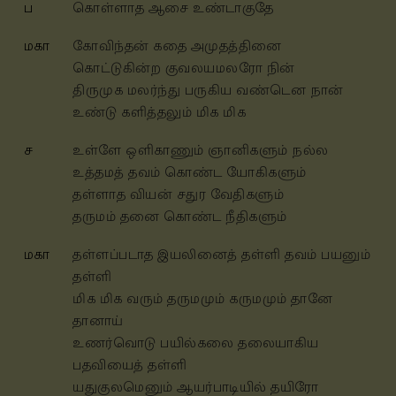
ப
கொள்ளாத ஆசை உண்டாகுதே
மகா
கோவிந்தன் கதை அமுதத்தினை
கொட்டுகின்ற குவலயமலரோ நின்
திருமுக மலர்ந்து பருகிய வண்டென நான்
உண்டு களித்தலும் மிக மிக
ச
உள்ளே ஒளிகாணும் ஞானிகளும் நல்ல
உத்தமத் தவம் கொண்ட யோகிகளும்
தள்ளாத வியன் சதுர வேதிகளும்
தருமம் தனை கொண்ட நீதிகளும்
மகா
தள்ளப்படாத இயலினைத் தள்ளி தவம் பயனும்
தள்ளி
மிக மிக வரும் தருமமும் கருமமும் தானே
தானாய்
உணர்வொடு பயில்கலை தலையாகிய
பதவியைத் தள்ளி
யதுகுலமெனும் ஆயர்பாடியில் தயிரோ