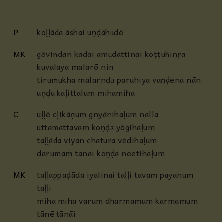
P
koḷḷāda āshai uṇḍāhudē
MK
gōvindan kadai amudattinai koṭṭuhinṛa
kuvalaya malarō nin
tirumukha malarndu paruhiya vaṇḍena nān
uṇḍu kaḷittalum mihamiha
C
uḷḷē oḷikāṇum gnyānihaḷum nalla
uttamattavam koṇḍa yōgihaḷum
taḷḷāda viyan chatura vēdihaḷum
darumam tanai koṇḍa neetihaḷum
MK
taḷḷappaḍāda iyalinai taḷḷi tavam payanum
taḷḷi
miha miha varum dharmamum karmamum
tānē tānāi