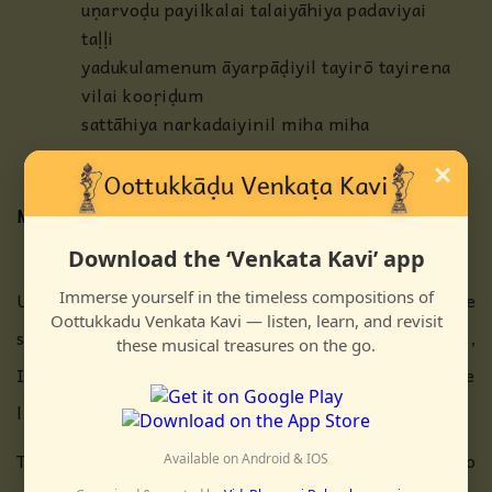
uṇarvoḍu payilkalai talaiyāhiya padaviyai
taḷḷi
yadukulamenum āyarpāḍiyil tayirō tayirena
vilai kooṛiḍum
sattāhiya narkadaiyinil miha miha
×
Meaning
Download the ‘Venkata Kavi’ app
Unbridled desire overwhelms me. When I hear the
Immerse yourself in the timeless compositions of
Oottukkadu Venkata Kavi — listen, learn, and revisit
story about Govindan which is as sweet as the elixir,
these musical treasures on the go.
I become the bee that gets intoxicated on seeing the
lily-like face of Govinda.
The sages who see the inner light, like the yogis who
Available on Android & IOS