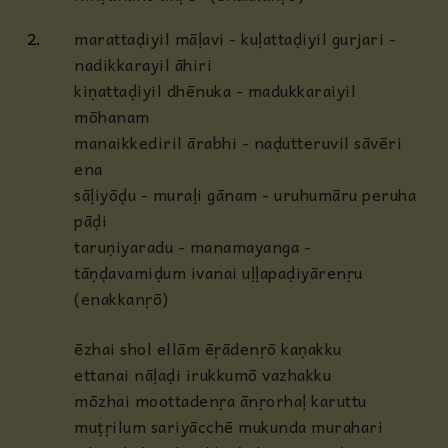
2.
marattaḍiyil māḷavi - kuḷattaḍiyil gurjari -
nadikkarayil āhiri
kiṇattaḍiyil dhēnuka - madukkaraiyil
mōhanam
manaikkediril ārabhi - naḍutteruvil sāvēri
ena
sāḷiyōḍu - muraḷi gānam - uruhumāru peruha
pāḍi
taruṇiyaradu - manamayanga -
tāṇḍavamiḍum ivanai uḷḷapaḍiyārenṛu
(enakkanṛō)
ēzhai shol ellām ēṛādenṛō kaṇakku
ettanai nāḷaḍi irukkumō vazhakku
mōzhai moottadenṛa ānṛorhaḷ karuttu
muṭṛilum sariyācchē mukunda murahari