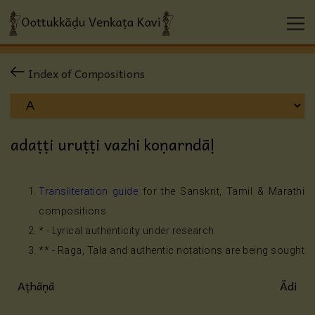
Index of Compositions
adaṭṭi uruṭṭi vazhi koṇarndāḷ
Transliteration guide
for the Sanskrit, Tamil & Marathi
compositions
* - Lyrical authenticity under research
** - Raga, Tala and authentic notations are being sought
Aṭhāṇā
Ādi