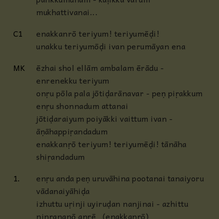
mukhattivanai...
C1
enakkanrō teriyum! teriyumēḍi!
unakku teriyumōḍi ivan perumāyan ena
MK
ēzhai shol ellām ambalam ērādu -
enrenekku teriyum
onṛu pōla pala jōtiḍarānavar - peṇ piṛakkum
enṛu shonnadum attanai
jōtiḍaraiyum poiyākki vaittum ivan -
āṇāhappiṛandadum
enakkanṛō teriyum! teriyumēḍi! tānāha
shiṛandadum
1.
enṛu anda peṇ uruvāhina pootanai tanaiyoru
vādanaiyāhiḍa
izhuttu uṛinji uyiruḍan nanjinai - azhittu
ninṛananō anṛē (enakkanṛō)