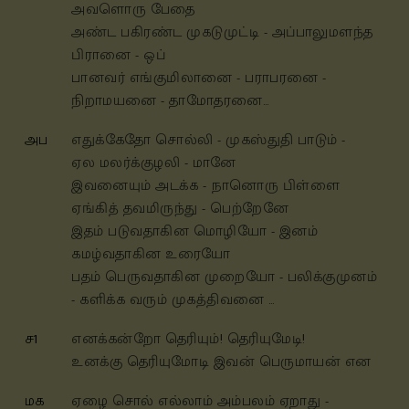
அவளொரு பேதை
அண்ட பகிரண்ட முகடுமுட்டி - அப்பாலுமளந்த
பிரானை - ஒப்
பானவர் எங்குமிலானை - பராபரனை -
நிறாமயனை - தாமோதரனை…
அப
எதுக்கேதோ சொல்லி - முகஸ்துதி பாடும் -
ஏல மலர்க்குழலி - மானே
இவனையும் அடக்க - நானொரு பிள்ளை
ஏங்கித் தவமிருந்து - பெற்றேனே
இதம் படுவதாகின மொழியோ - இனம்
கமழ்வதாகின உரையோ
பதம் பெருவதாகின முறையோ - பலிக்குமுனம்
- களிக்க வரும் முகத்திவனை …
ச1
எனக்கன்றோ தெரியும்! தெரியுமேடி!
உனக்கு தெரியுமோடி இவன் பெருமாயன் என
மக
ஏழை சொல் எல்லாம் அம்பலம் ஏறாது -