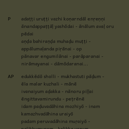
P
adaṭṭi uruṭṭi vazhi koṇarndāl enṛeṇṇi
ānandappaṭṭāḷ yashōdai - ānālum avaḷ oru
pēdai
aṇḍa bahiraṇḍa muhaḍu muṭṭi -
appālumaḷanda piṛānai - op
pānavar engumilānai - parāparanai -
nirāmayanai - dāmōdaranai...
AP
edukkēdō sholli - mukhastuti pāḍum -
ēla malar kuzhali - mānē
ivanaiyum aḍakka - nānoru piḷḷai
ēngittavamirundu - peṭrēnē
idam paḍuvadāhina mozhiyō - inam
kamazhvadāhina uraiyō
padam peruvadāhina muṛaiyō -
palikkumunam - kaḷikka varum