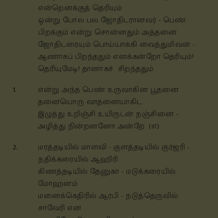
என்றெனக்குத் தெரியும்
ஒன்று போல பல ஜோதிடரானவர் - பெண்
பிறக்கும் என்று சொன்னதும் அத்தனை
ஜோதிடரையும் பொய்யாக்கி வைத்துமிவன் -
ஆணாகப் பிறந்ததும் எனக்கன்றோ தெரியும்!
தெரியுமேடி! தானாகச் சிறந்ததும்
1.
என்று அந்த பெண் உருவாகின பூதனை
தனையொரு வாதனையாகிட
இழுத்து உறிஞ்சி உயிருடன் நஞ்சினை -
அழித்து நின்றனனோ அன்றே (எ)
2.
மரத்தடியில் மாளவி - குளத்தடியில் குர்ஜரி -
நதிக்கரையில் ஆஹிரி
கிணத்தடியில் தேனுகா - மடுக்கரையில்
மோஹனம்
மனைக்கெதிரில் ஆரபி - நடுத்தெருவில்
சாவேரி என