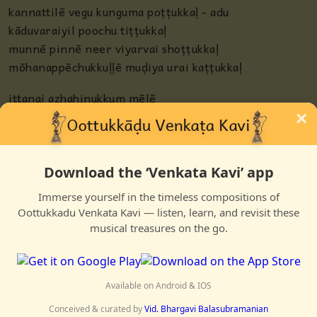
kannattilē vegu kunguma poṭṭukkaḷ - adu
kāduvaraiyil poochu tiṭṭukkaḷ
munnē pinnē neer viyarvai shoṭṭukkaḷ
mōhanappēchukkuḷḷē muḍiya urai kaṭṭukkaḷ
ittanai azhahinukkum mēlē
ēṇi vaittu eṭṭinārppōlē
×
vaitta ōr shiṭrāḍai tōḷ mēlē
vēṇumenṛu ārtandadō - mēlum uṛavālē
Download the ‘Venkata Kavi’ app
Immerse yourself in the timeless compositions of
Oottukkadu Venkata Kavi — listen, learn, and revisit these
musical treasures on the go.
approaching, swaying gently
like eyes whispering and willing him to go to sleep, the 
Available on Android & IOS
welcomed him first, shoos him away in anger.....
Conceived & curated by
Vid. Bhargavi Balasubramanian