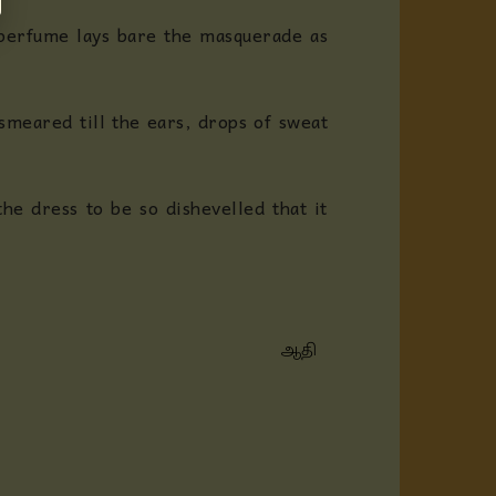
l perfume lays bare the masquerade as
smeared till the ears, drops of sweat
he dress to be so dishevelled that it
ஆதி