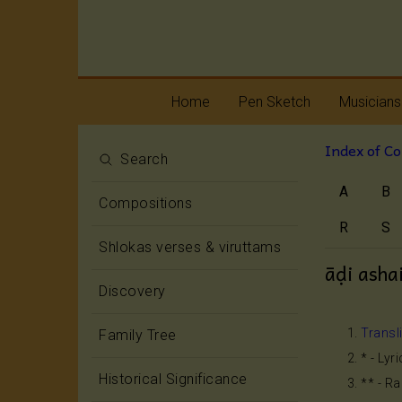
Home
Pen Sketch
Musicians
Index of C
Life
Melody
Search
A
B
Oottukkadu and
Rhythm
Compositions
Kalinga Narttana
Temple
R
S
Shlokas verses & viruttams
āḍi asha
Discovery
Transl
Family Tree
* - Lyr
Historical Significance
** - R