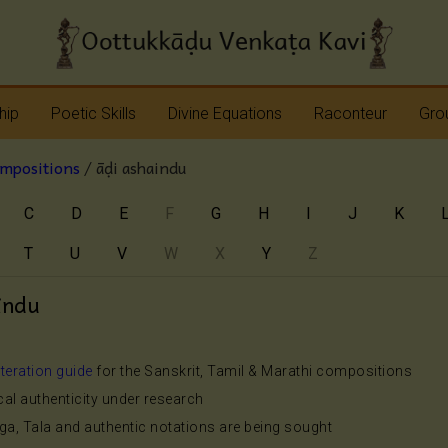
hip
Poetic Skills
Divine Equations
Raconteur
Grou
ompositions
/ āḍi ashaindu
Erudition
Krshna
Story Teller
Sap
C
D
E
F
G
H
I
J
K
Imagination
Devi
Bhagavatam
Nav
T
U
V
W
X
Y
Z
Meter
Vinayaka
Ramayana
Anj
Sap
indu
Rhyme
Shiva
Mahabharata
Shanmukha
Pranavopadesham
iteration guide
for the Sanskrit, Tamil & Marathi compositions
ical authenticity under research
Rama
Other Operas
aga, Tala and authentic notations are being sought