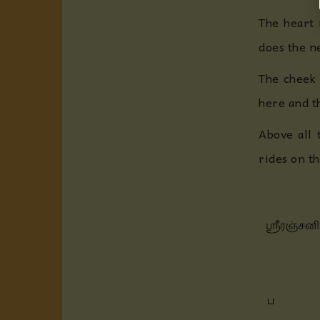
The heart 
does the ne
The cheek 
here and th
Above all 
rides on t
ஶ்ரீரஞ்சனி
ப