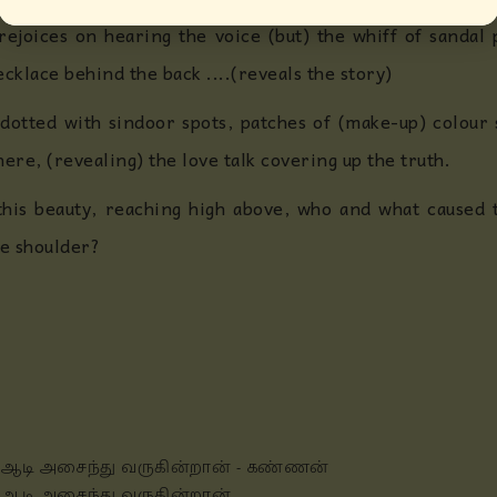
rejoices on hearing the voice (but) the whiff of sanda
cklace behind the back ....(reveals the story)
dotted with sindoor spots, patches of (make-up) colour 
ere, (revealing) the love talk covering up the truth.
this beauty, reaching high above, who and what caused t
he shoulder?
ஆடி அசைந்து வருகின்றான் - கண்ணன்
ஆடி அசைந்து வருகின்றான்