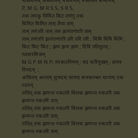
भासमानम् असमानम् भजमानम् भक्तजन सम्मानम्
P, M G, M R S S, S R S,
तक तणकु धिमित किट तणंगु तक
धिमित धिमित ताम् तैय्य ताम्
ताम् तणंतरि ताम् तक झणं
ताम्
तणंतरि
ताम् तणं
झणं
तरि तरि तरि ; धिमि धिमि धिमि ;
तरि
तणंतरि
किट किट किट ; झण झण झण ;
दिवि पतिनुतम् ;
पदसरसिजम्
M G P M N P; मरकतनिभम् ; मद करिमुखम् ; प्रणव
निनदम् ;
अजितम् अनघम् शुभदम् परमम् कनकाम्बर धरणम् एक
रदनम्
तत्तित् तक झणन्त नकतरि धित्तक झणन्त नकतरि
तक
झणन्त नकतरि ताम्
तत्तित् तक झणन्त नकतरि धित्तक झणन्त नकतरि
तक
झणन्त नकतरि ताम्
तत्तित् तक झणन्त नकतरि धित्तक झणन्त नकतरि
तक
झणन्त नकतरि ताम्