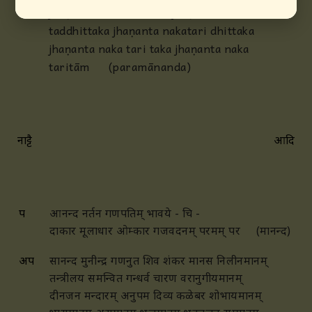
jhaṇanta nakatari
taka jhaṇanta nakataritām
taddhittaka jhaṇanta nakatari dhittaka
jhaṇanta naka tari
taka jhaṇanta naka
taritām (paramānanda)
नाट्टै
आदि
प
आनन्द नर्तन गणपतिम् भावये - चि -
दाकार मूलाधार ओम्कार गजवदनम् परमम् पर (मानन्द)
अप
सानन्द मुनीन्द्र गणनुत शिव शंकर मानस निलीनमानम्
तन्त्रीलय समन्वित गन्धर्व चारण वरानुगीयमानम्
दीनजन मन्दारम् अनुपम दिव्य कळेबर शोभायमानम्