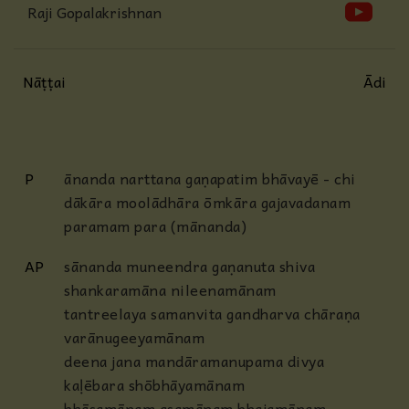
Raji Gopalakrishnan
Nāṭṭai
Ādi
P
ānanda narttana gaṇapatim bhāvayē - chi
dākāra moolādhāra ōmkāra gajavadanam
paramam para (mānanda)
AP
sānanda muneendra gaṇanuta shiva
shankaramāna nileenamānam
tantreelaya samanvita gandharva
chāraṇa
varānugeeyamānam
deena jana mandāramanupama
divya
kaḷēbara shōbhāyamānam
bhāsamānam asamānam bhajamānam