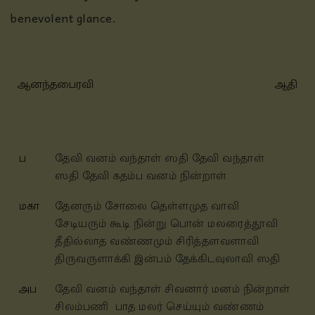
benevolent glance.
ஆனந்தபைரவி
ஆதி
ப
தேவி வனம் வந்தாள் ஸதி தேவி வந்தாள்
ஸதி தேவி கதம்ப வனம் நின்றாள்
மகா
தேனரும் சோலை
தெள்ளமுத வாவி
சேடியரும் கூடி நின்று பொன் மலரைத்
தூவி
தீதில்லாத வண்ணமும் சிரித்தளவளாவி
திருவருளாக்கி இன்பம் தேக்கிடவுலாவி ஸதி
அப
தேவி வனம் வந்தாள் சிவனார் மனம் நின்றாள்
சிலம்பணி
பாத மலர் செய்யும் வண்ணம்