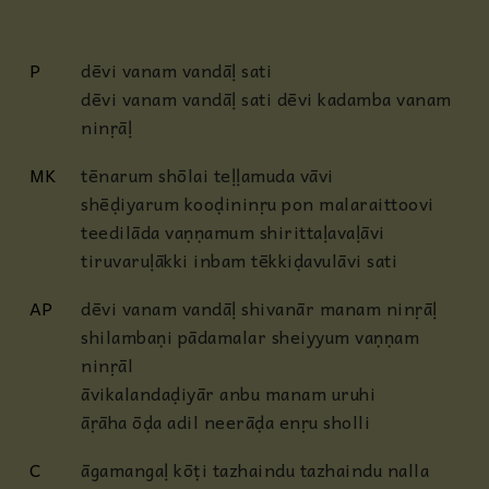
P
dēvi vanam vandāḷ sati
dēvi vanam vandāḷ sati dēvi kadamba vanam
ninṛāḷ
MK
tēnarum shōlai teḷḷamuda vāvi
shēḍiyarum kooḍininṛu pon malaraittoovi
teedilāda vaṇṇamum shirittaḷavaḷāvi
tiruvaruḷākki inbam tēkkiḍavulāvi sati
AP
dēvi vanam vandāḷ shivanār manam ninṛāḷ
shilambaṇi pādamalar sheiyyum vaṇṇam
ninṛāl
āvikalandaḍiyār anbu manam uruhi
āṛāha ōḍa adil neerāḍa enṛu sholli
C
āgamangaḷ kōṭi tazhaindu tazhaindu nalla