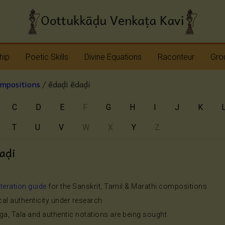
hip
Poetic Skills
Divine Equations
Raconteur
Grou
ompositions
/ ēdaḍi ēdaḍi
Erudition
Krshna
Story Teller
Sap
C
D
E
F
G
H
I
J
K
Imagination
Devi
Bhagavatam
Nav
T
U
V
W
X
Y
Z
Meter
Vinayaka
Ramayana
Anj
Sap
aḍi
Rhyme
Shiva
Mahabharata
Shanmukha
Pranavopadesham
iteration guide
for the Sanskrit, Tamil & Marathi compositions
ical authenticity under research
Rama
Other Operas
aga, Tala and authentic notations are being sought