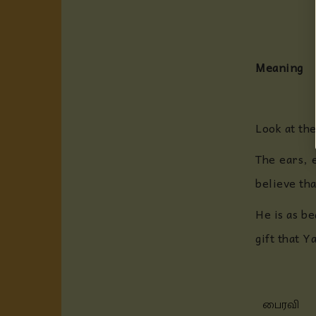
Meaning
Look at the
The ears, e
believe tha
He is as be
gift that Y
பைரவி