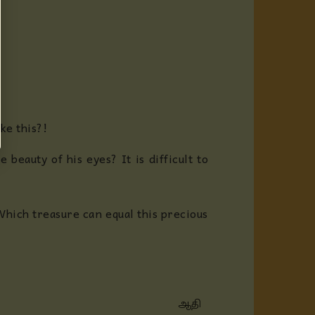
ke this?!
 beauty of his eyes? It is difficult to
 Which treasure can equal this precious
ஆதி