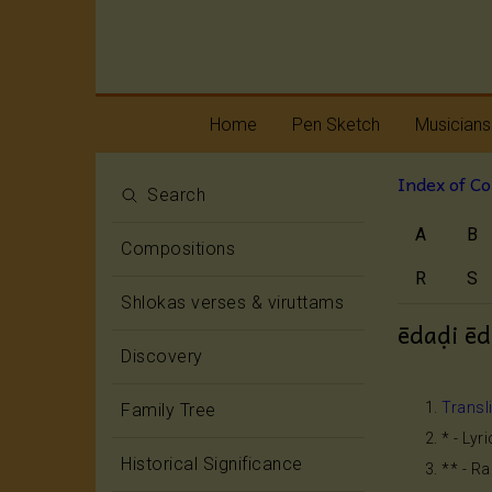
Home
Pen Sketch
Musicians
Index of C
Life
Melody
Search
A
B
Oottukkadu and
Rhythm
Compositions
Kalinga Narttana
Temple
R
S
Shlokas verses & viruttams
ēdaḍi ēd
Discovery
Transl
Family Tree
* - Lyr
Historical Significance
** - R