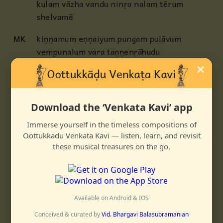
kulam vāzha vandu ninṛa nalam tērum
shelvamē
MK
kiṇṇamum eṇṇaiyum pungam pulāvum
vempunalum vara taṇṇenṛāhudu
pon perum āḍaiyaḷāvi eḍuttadu
×
pōdumunakkoru puṇṇiyamāhudu
C
kadaikkengē pōvēnō svāmi engum
Download the ‘Venkata Kavi’ app
kāṇāda rāja gōpāla svāmi kadai
edaiyum shonnāl enakkaduvum teriyum
Immerse yourself in the timeless compositions of
Oottukkadu Venkata Kavi — listen, learn, and revisit
enṛāi
these musical treasures on the go.
inimēlē enkadai onṛudān svāmi
MK
indaḷam shiṛanda paṇṇōḍum kalanda
ezhilāna kuzhaloodi
iduvaṛai āṛiyādoru mātavamāmunihaḷum
Available on Android & IOS
māmalaraḍipaṇi mādhava
Conceived & curated by
Vid. Bhargavi Balasubramanian