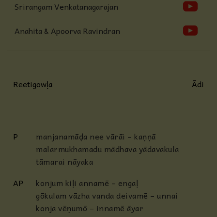
Srirangam Venkatanagarajan
Anahita & Apoorva Ravindran
Reetigowḷa
Ādi
P
manjanamāḍa nee vārāi – kaṇṇā
malarmukhamadu mādhava yādavakula
tāmarai nāyaka
AP
konjum kiḷi annamē – engaḷ
gōkulam vāzha vanda deivamē – unnai
konja vēṇumō – innamē āyar