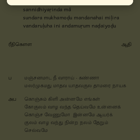
nidhiyaṛindu neetiyaṛindu ninniḷamukha
sannidhiyaṛinda mā
sundara mukhamoḍu mandanahai miḷira
vandaruḷuha ini andamuṛum naḍaiyoḍu
ரீதிகௌள
ஆதி
ப
மஞ்சனமாட நீ வாராய் - கண்ணா
மலர்முகமது மாதவ யாதவகுல தாமரை நாயக
அப
கொஞ்சும் கிளி அன்னமே எங்கள்
கோகுலம் வாழ வந்த தெய்வமே உன்னைக்
கொஞ்ச வேணுமோ இன்னமே ஆயர்க்
குலம் வாழ வந்து நின்ற நலம் தேறும்
செல்வமே