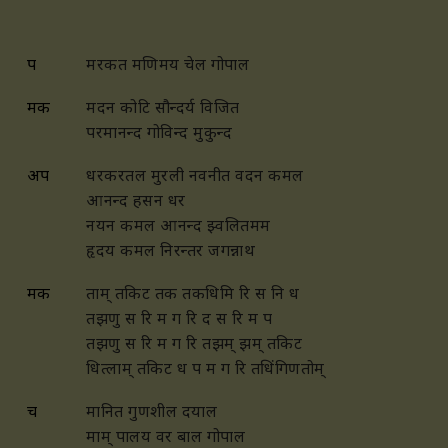
प
मरकत मणिमय चेल गोपाल
मक
मदन कोटि सौन्दर्य विजित
परमानन्द गोविन्द मुकुन्द
अप
धरकरतल मुरली नवनीत वदन कमल
आनन्द हसन धर
नयन कमल आनन्द झ्वलितमम
हृदय कमल निरन्तर जगन्नाथ
मक
ताम् तकिट तक तकधिमि रि स नि ध
तझणु स रि म ग रि द स रि म प
तझणु स रि म ग रि तझम् झम्
तकिट
धित्लाम्
तकिट ध प म ग रि तधिंगिणतोम्
च
मानित गुणशील दयाल
माम् पालय वर बाल गोपाल