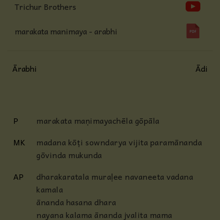
Trichur Brothers
marakata manimaya - arabhi
Ārabhi
Ādi
P
marakata maṇimayachēla gōpāla
MK
madana kōṭi sowndarya vijita paramānanda
gōvinda mukunda
AP
dharakaratala muraḷee navaneeta vadana
kamala
ānanda hasana dhara
nayana kalama ānanda jvalita mama