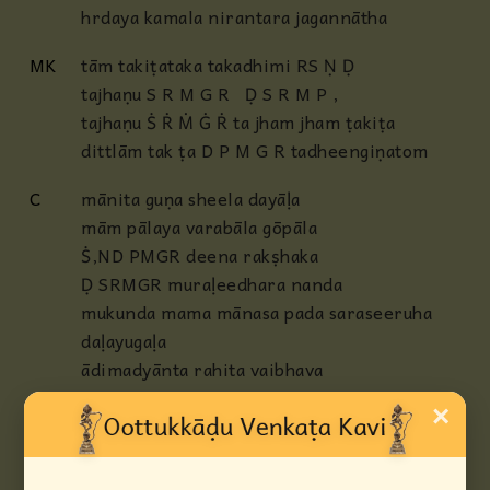
hrdaya kamala nirantara jagannātha
MK
tām takiṭataka takadhimi RS Ṇ Ḍ
tajhaṇu S R M G R Ḍ S R M P ,
tajhaṇu Ṡ Ṙ Ṁ Ġ Ṙ ta jham jham ṭakiṭa
dittlām tak ṭa D P M G R tadheengiṇatom
C
mānita guṇa sheela dayāḷa
mām pālaya varabāla gōpāla
Ṡ,ND PMGR deena rakṣhaka
Ḍ SRMGR muraḷeedhara nanda
mukunda mama mānasa pada saraseeruha
daḷayugaḷa
ādimadyānta rahita vaibhava
ananta kalyāṇa guṇa mama rakṣhaka
×
MK
takiṭa dhrumita taka taka dhimi dheemtaka
takadhika tōmtaka tōmtaka dhiranā