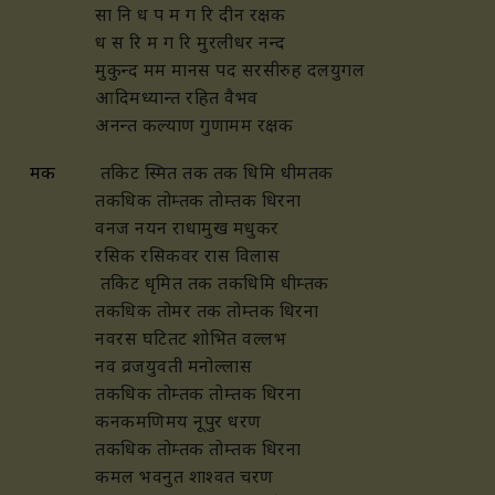
सा नि ध प म ग रि दीन रक्षक
ध स रि म ग रि मुरलीधर नन्द
मुकुन्द मम मानस पद सरसीरुह दलयुगल
आदिमध्यान्त रहित वैभव
अनन्त कल्याण गुणामम रक्षक
मक
तकिट
स्मित तक तक धिमि धीमतक
तकधिक तोम्तक तोम्तक धिरना
वनज नयन राधामुख मधुकर
रसिक रसिकवर रास विलास
तकिट धृमित तक तकधिमि धीम्तक
तकधिक तोमर तक तोम्तक धिरना
नवरस घ
टित
ट शोभित वल्लभ
नव व्रजयुवती मनोल्लास
तकधिक तोम्तक तोम्तक धिरना
कनकमणिमय नूपुर धरण
तकधिक तोम्तक तोम्तक धिरना
कमल भवनुत शाश्वत चरण