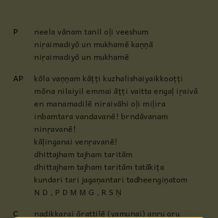
P
neela vānam tanil oḷi veeshum
niṛaimadiyō un mukhamē kaṇṇā
niṛaimadiyō un mukhamē
AP
kōla vaṇṇam kāṭṭi kuzhalishaiyaikkooṭṭi
mōna nilaiyil emmai āṭṭi vaitta engaḷ iṛaivā
en manamadilē niraivāhi oḷi miḷira
inbamtara vandavanē! brndāvanam
ninṛavanē!
kāḷinganai venṛavanē!
dhittajham tajham taritām
dhittajham tajham taritām tatākiṭa
kundari tari jagaṇantari tadheengiṇatom
N D , P D M M G , R S Ṇ
C
nadikkarai ōrattilē (yamunai) anṛu oru