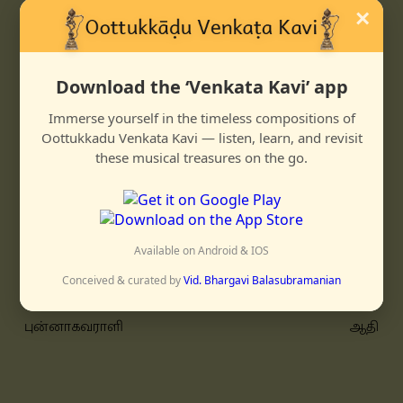
nāḷ innērattilē anṛalarnda narumaṇa maḷarō
×
malaridazhō un
madimukham enṛadum madimayangi vasham
izhanda
Download the ‘Venkata Kavi’ app
enniḍam manadirangi aruḷ purindu
Immerse yourself in the timeless compositions of
shenradum maravēnē
Oottukkadu Venkata Kavi — listen, learn, and revisit
kaṇam dhariyēnē dhittariku
these musical treasures on the go.
tariku dheem tattari dheemita
jhaṇuta jhaṇuta dheem taka
tadhingiṇatom taddhittakaṇaka
jhantari dhittakaṇaka jhantari
Available on Android & IOS
takaṇaka jhantari kaḷankamillāda
Conceived & curated by
Vid. Bhargavi Balasubramanian
புன்னாகவராளி
ஆதி