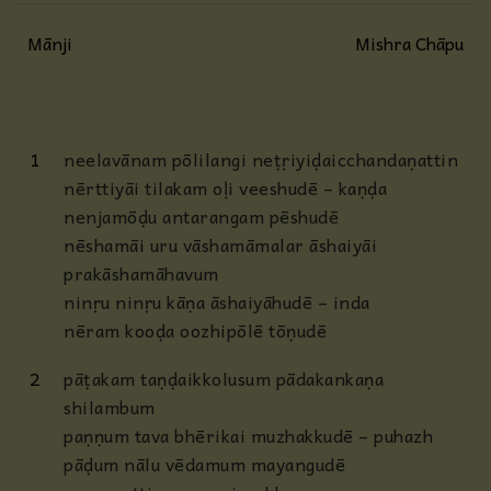
Mānji
Mishra Chāpu
1
neelavānam pōlilangi neṭṛiyiḍaicchandaṇattin
nērttiyāi tilakam oḷi veeshudē – kaṇḍa
nenjamōḍu antarangam pēshudē
nēshamāi uru vāshamāmalar āshaiyāi
prakāshamāhavum
ninṛu ninṛu kāṇa āshaiyāhudē – inda
nēram kooḍa oozhipōlē tōṇudē
2
pāṭakam taṇḍaikkolusum pādakankaṇa
shilambum
paṇṇum tava bhērikai muzhakkudē – puhazh
pāḍum nālu vēdamum mayangudē