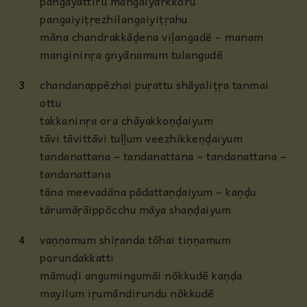
pangayattiru mangaiyarkkoru
pangaiyiṭṛezhilangaiyiṭṛahu
māna chandrakkāḍena viḷangadē – manam
mangininṛa gnyānamum tulangudē
3
chandanappēzhai puṛattu shāyaliṭṛa tanmai
ottu
takkaninṛa ora chāyakkoṇḍaiyum
tāvi tāvittāvi tuḷḷum veezhikkeṇḍaiyum
tandanattana – tandanattana – tandanattana –
tandanattana
tāna meevadāna pādattaṇḍaiyum – kaṇḍu
tārumāṛāippōcchu māya shaṇḍaiyum
4
vaṇṇamum shiṛanda tōhai tiṇṇamum
porundakkatti
māmuḍi angumingumāi nōkkudē kaṇḍa
mayilum iṛumāndirundu nōkkudē