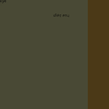
aiyē
மிச்ர சாபு