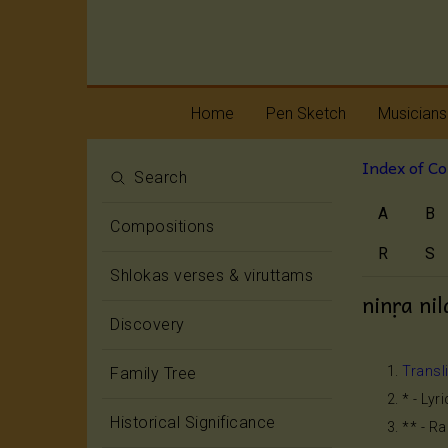
Home
Pen Sketch
Musicians
Index of C
Life
Melody
Search
A
B
Oottukkadu and
Rhythm
Compositions
Kalinga Narttana
Temple
R
S
Shlokas verses & viruttams
ninṛa ni
Discovery
Transl
Family Tree
* - Lyr
Historical Significance
** - R