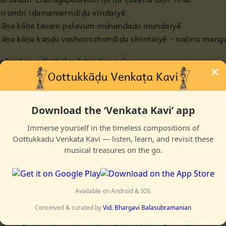
tirumbi iḍamamarndiḍu vindaiyē
kāṇa kāṇa tavam palavum muhandadu mundaiyē
kāṇa kāṇa kaṇḍu vashamizhandiḍu
chintaiyē - naḷina man
māmalar mālaihaḷ mārbinil puraḷa
×
mayakkum kaḍaivizhihaḷ mayyalāi aruḷa
toomana vraja yuvateejanam tiraḷa
sogusuḍan valappadam shaṭṛē irala
Download the ‘Venkata Kavi’ app
inimaikkuzhaluḍan vaṇḍinam urala
Immerse yourself in the timeless compositions of
kanivuḍanē kuzhaloodi mahamiha uruhiḍa
varum mādarum
Oottukkadu Venkata Kavi — listen, learn, and revisit these
puḍai shoozha ninṛiḍum
koluvinilē - pahaimaṛandu
musical treasures on the go.
māmayiluḍan
aṛavamum māninamoḍu puliyuḍan
naṭamāḍiyāḍi
naḍandu vanam kaḍandu varumē - achalana
taruvudir charugupalavum iḷa iḷa iḷavena
taḷir nilai
Available on Android & IOS
tirumbi iḍamamarndiḍu vindaiyē
Conceived & curated by
Vid. Bhargavi Balasubramanian
kāṇa kāṇa tavam palavum muhandadu mundaiyē