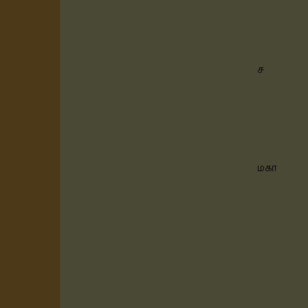
ச
மகா