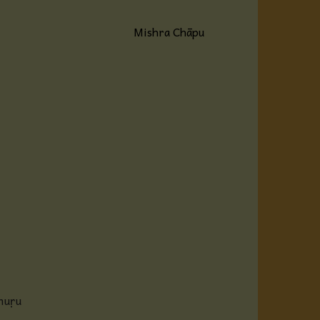
Mishra Chāpu
muṛu