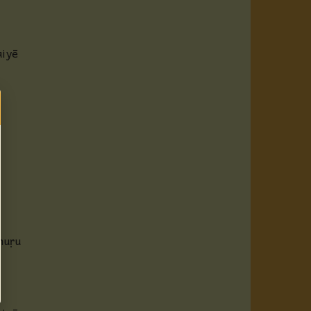
gaiyē
muṛu