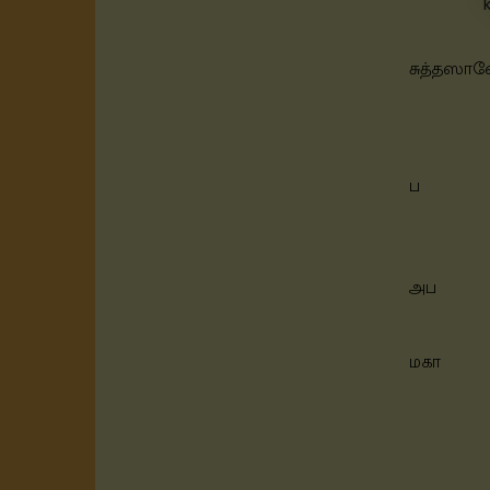
சுத்தஸாவ
ப
அப
மகா