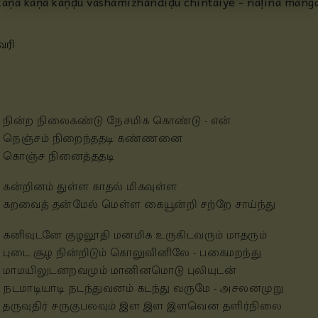
kāṇa kāṇa kaṇḍu vashamizhandiḍu
chintaiyē - naḷina mang
ேரி
நின்ற நிலைகண்டு நேசமிக கொண்டு - என்
நெஞ்சம் நிறைந்ததடி கண்ணனை
கொஞ்ச நினைத்ததடி
கன்றினம் துள்ள காதல் மிகவுள்ள
கறவைத் தன்மேல் மெள்ள கையூன்றி சற்றே சாய்ந்து
கனிவுடனே குழலூதி மனமிக உருகிடவரும் மாதரும்
புடை சூழ நின்றிடும் கொலுவினிலே - பகைமறந்து
மாமயிலுடனறவமும் மானினமொடு புலியுடன்
நடமாடியாடி நடந்துவனம் கடந்து வருமே - அசலனமுறு
தருவுதிர் சருகுபலவும் இள இள இளவென தளிர்நிலை