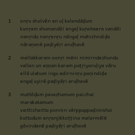
1
onṛu sholvēn en uḷ kalandāḍum
kunṛam shumandōi engaḷ kuṛaiteera vandōi
nanṛidu nanṛenṛu nāngaḷ mahizhndiḍa
nāraṇanē paḍiyēṛi aruḷhavē
2
mellakkaram oonṛi mēni nimirndezhundu
vallan un aṇṇan karam paṭṛiyaruḷiya vāru
ellā ulahum ingu edirninṛu paṇindiḍa
engaḷ uyirē paḍiyēṛi aruḷhavē
3
muttōḍum pavazhamum pacchai
marakatamum
vaittizhaitta ponnin vārppuppaḍimishai
kuttudum enṛanjikkoṭṭina malarmēlē
gōvindanē paḍiyēṛi aruḷhavē