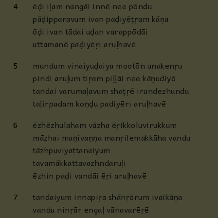
4
ēḍi iḷam nangāi innē nee pōndu
pāḍipparavum ivan paḍiyēṭṛam kāṇa
ōḍi ivan tādai uḍan varappōdāi
uttamanē paḍiyēṛi aruḷhavē
5
mundum vinaiyuḍaiya mootōn unakenṛu
pindi aruḷum tiṛam piḷḷāi nee kāṇudiyō
tandai varumaḷavum shaṭṛē irundezhundu
taḷirpadam koṇḍu padiyēri aruḷhavē
6
ēzhēzhulaham vāzha ēṛikkoluvirukkum
māzhai maṇivaṇṇa manṛilemakkāha vandu
tāzhpuviyattanaiyum
tavamākkattavazhndaruḷi
ēzhin paḍi vandāi ēṛi aruḷhavē
7
tandaiyum innapiṛa shānṛōrum ivaikāṇa
vandu ninṛār engaḷ vānavarēṛē