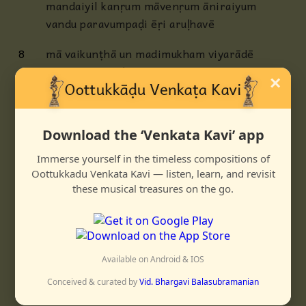
mandaiyil kanṛum māvenṛum āniraiyum
vandu paravumpaḍi ēṛi aruḷhavē
8
mā vaikunṭhā un madimukham viyarādē
pāvai karam āḍapaṭṭuttuhil oṭṛi
×
tooveṇ kavariyāḍa tōhaicchiviṛiyāḍa
sēvai taruvōi paḍiyēṛi aruḷhavē
Download the ‘Venkata Kavi’ app
9
vandadu nilai ponnin vāyil maṇikkatavam
shindāda mangala neer shindum varai irundu
Immerse yourself in the timeless compositions of
endenda ulahelām tantantam maṇam
Oottukkadu Venkata Kavi — listen, learn, and revisit
kamazha
these musical treasures on the go.
endan iḍai vandu ēṛi aruḷhavē
10
eeraindu vizhiyivai ēzhishai maḍukkavē
eeraindu sheviyivai ezhilinaipparuhavō
Available on Android & IOS
ōraindu talaininṛān oruvan paḍiyēṛa
Conceived & curated by
Vid. Bhargavi Balasubramanian
ulahellām vaikunṭham āvadu meiyyē