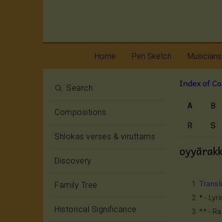
Home
Pen Sketch
Musicians
Index of C
Life
Melody
Search
A
B
Oottukkadu and
Rhythm
Compositions
Kalinga Narttana
Temple
R
S
Shlokas verses & viruttams
oyyārak
Discovery
Transl
Family Tree
* - Lyr
Historical Significance
** - R