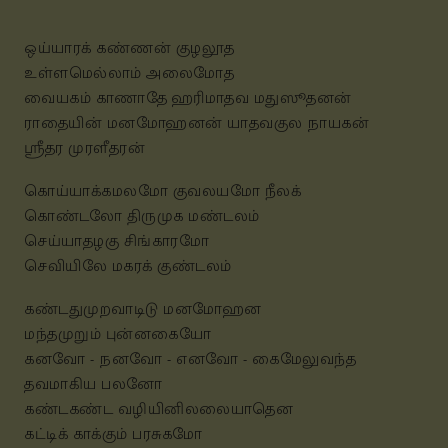
ஒய்யாரக் கண்ணன் குழலூத
உள்ளமெல்லாம் அலைமோத
வையகம் காணாதே ஹரிமாதவ மதுஸூதனன்
ராதையின் மனமோஹனன் யாதவகுல நாயகன்
ஸ்ரீதர முரளீதரன்
கொய்யாக்கமலமோ குவலயமோ நீலக்
கொண்டலோ திருமுக மண்டலம்
செய்யாதழகு சிங்காரமோ
செவியிலே மகரக் குண்டலம்
கண்டதுமுறவாடிடு மனமோஹன
மந்தமுறும் புன்னகையோ
கனவோ - நனவோ - எனவோ - கைமேலுவந்த
தவமாகிய பலனோ
கண்டகண்ட வழியினிலலையாதென
கட்டிக் காக்கும் பரசுகமோ