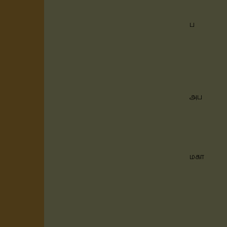
ப
அப
மகா