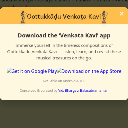
avamāhiya phalanō
×
aṇḍa kaṇḍa vazhiyinil alaiyādena
aṭṭikkākkum parasukhamō
aṛpanaiyāhāda tatpara sukhamoḍu
Download the ‘Venkata Kavi’ app
ṛpudam vinai tarum poṛpadam aruḷiya
Immerse yourself in the timeless compositions of
nnavenṛu sholluvēnāmō
Oottukkadu Venkata Kavi — listen, learn, and revisit these
eḍiṇaiyillāda neela mayil tōhai
musical treasures on the go.
ḍivarum chāya māmuḍiyin azhahai
ḍavizh tāzh nanmuttum makara kuṇḍalamum
anaka kankaṇamum kastoori tilakamum
Available on Android & IOS
anda mihundiḍu sundaramāi aravindamōḍu
Conceived & curated by
Vid. Bhargavi Balasubramanian
uḷabhattaḷa maṇindiḍu