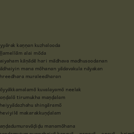
Anjaneya
Radha
Guru
yyārak kaṇṇan kuzhalooda
ḷḷamellām alai mōda
Others
aiyaham kāṇādē hari mādhava madhusoodanan
ādhaiyin mana mōhanan yādavakula nāyakan
shreedhara muraleedharan
ōyyākkamalamō kuvalayamō neelak
oṇḍalō tirumukha maṇḍalam
heiyyādazhahu shingāramō
heviyilē makarakkuṇḍalam
kaṇḍadumuravāḍiḍu manamōhana
andamuṛum punnahaiyō kanavō – nanavō – enavō – kaim