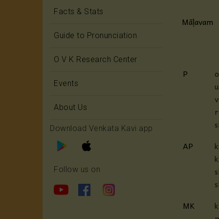
Facts & Stats
Māḷavam
Guide to Pronunciation
O V K Research Center
P
o
Events
u
v
About Us
r
Download Venkata Kavi app
AP
k
k
s
Follow us on
s
MK
m