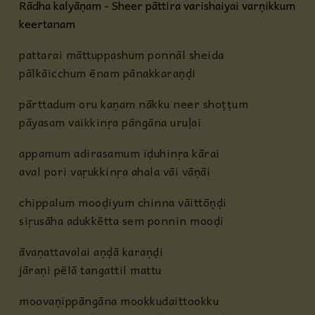
Rādha kalyāṇam - Sheer pāttira varishaiyai varṇikkum
keertanam
pattarai māttuppashum ponnāl sheida
pālkāicchum ēnam pānakkaraṇḍi
pārttadum oru kaṇam nākku neer shoṭṭum
pāyasam vaikkinṛa pāngāna uruḷai
appamum adirasamum iḍuhinṛa kārai
aval pori vaṛukkinṛa ahala vāi vāṇāi
chippalum mooḍiyum chinna vāittōṇḍi
siṛusāha adukkētta sem ponnin mooḍi
āvaṇattavalai aṇḍā karaṇḍi
jāraṇi pēlā tangattil mattu
moovaṇippāngāna mookkudaittookku