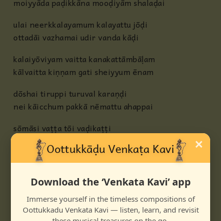
moiyyāda paḍikkāna mooḍiyām shalaḍai
ulai neerkkalayamum kalayattu jōḍi
ottadāi vazhamai udir vanda kāḍi
kalaiyōviyam vaitta kanakattāmbāḷam
kālvaitta kiṇṇam gati sheiyyum ēnam
dōshai tiruppi turuval karaṇḍi
nei kāicchum pakkā nēmattu ahappai
sōmāsi vaṭṭa tōi vaḍikaṭṭi
annattu vaṭṭil azhahāha neetti
×
arukkanaṛchaṭṭi āzhattuvambai
parukkaiyin pakkuvam pārkkum iḍukki
Download the ‘Venkata Kavi’ app
paṭṭu pazhakkāyum pākkōḍu veṭṛilai
Immerse yourself in the timeless compositions of
kaṭṭuppaḍāmalē kanakattāmbāḷam
Oottukkadu Venkata Kavi — listen, learn, and revisit
these musical treasures on the go.