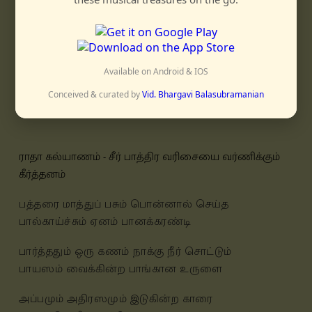
mooḍittān vaicchālum mukkālum terihinṛa
muttu navarattinamām mōna nahaippeṭṭi
ettanai ettanai kuttu viḷakkōḍi
Available on Android & IOS
eṇṇip pārkkum munnē pōhudu kooṭṭam
Conceived & curated by
Vid. Bhargavi Balasubramanian
ராதா கல்யாணம் - சீர் பாத்திர வரிசையை வர்ணிக்கும்
கீர்த்தனம்
பத்தரை மாத்துப் பசும் பொன்னால் செய்த
பால்காய்ச்சும் ஏனம் பானக்கரண்டி
பார்த்ததும் ஒரு கணம் நாக்கு நீர் சொட்டும்
பாயஸம் வைக்கின்ற பாங்கான உருளை
அப்பமும் அதிரஸமும் இடுகின்ற காரை