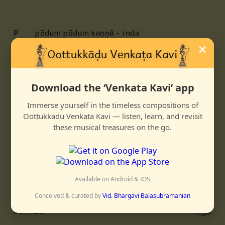
P
pōdum pōdum kaṇṇā - inda
bhuvanamengum indra jāḷam sheiyyum
×
mōhana muraḷee gānam
AP
nāda mayamāhi geeta mayamāhi - inda
Download the ‘Venkata Kavi’ app
gnyālamengum indra jālam sheiyyum
Immerse yourself in the timeless compositions of
mōhana muraḷee gānam
Oottukkadu Venkata Kavi — listen, learn, and revisit
C
veeḍu tirumba vēṇḍāmō - veeṭṭin kai
these musical treasures on the go.
vēlai teera vēṇḍāmō - kaṇṇā
māḍu kaṛakka vēnḍāmō - engaḷ
māmiyār tēḍum munnai manai pōha
vēṇḍāmō
Available on Android & IOS
Conceived & curated by
Vid. Bhargavi Balasubramanian
ஸாரங்கா
ஆதி