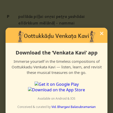
P
pollāda piḷḷai onṛai peṭṛa yashōdai
ellōrkkum mēlānāḷ - nammai
ēṛeḍuttum pārādānāḷ
×
AP
pullānkuzhaloodi kanṛuḍan āḍi
punnahai onṛu koṇḍē manadiliḍam tēḍi
Download the ‘Venkata Kavi’ app
nillādē kāḷiyan talaimēlāḍi
neelavaṇṇakkōlāhalan enṛa
Immerse yourself in the timeless compositions of
Oottukkadu Venkata Kavi — listen, learn, and revisit
C
arangamiḷḷādaravu paḍamēri nāṭamāḍum
these musical treasures on the go.
āyiram kaṇpārkka giriyai kuḍaināḍum
karankoḷ moongilonṛāl gānamishaittāḍum
karuttōḍu uṛiyēṛi veṇṇaikkaḷavāḍum
Available on Android & IOS
கரஹரப்ரியா
ஆதி
Conceived & curated by
Vid. Bhargavi Balasubramanian