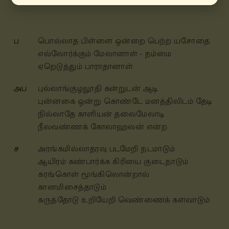
ப
பொல்லாத பிள்ளை ஒன்றை பெற்ற யசோதை
எல்லோர்க்கும் மேலானாள் - நம்மை
ஏறெடுத்தும் பாராதானாள்
அப
புல்லாங்குழலூதி கன்றுடன் ஆடி
புன்னகை ஒன்று கொண்டே மனத்திலிடம் தேடி
நில்லாதே காளியன் தலைமேலாடி
நீலவண்ணக் கோலாஹலன் என்ற
ச
அரங்கமில்லாதரவு படமேறி நடமாடும்
ஆயிரம் கண்பார்க்க கிரியை குடைநாடும்
கரங்கொள் மூங்கிலொன்றால்
கானமிசைத்தாடும்
கருத்தோடு உறியேறி வெண்ணைக் களவாடும்