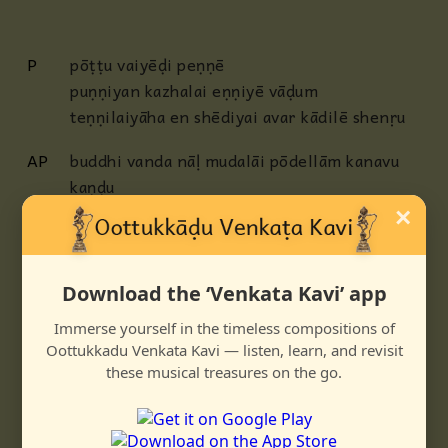
P
pōṭṭu vaiyēḍi peṇṇē
puṇṇiyan kazhalai eṇṇiyē vāḍum
teṇṇilaiyāha en shēdiyai avar kādilē shenṛu
AP
buddhi vanda nāḷ mudalāi pōdellām kanavu
kaṇḍu
natti bhoomikkum bhāramāi nāḷum
×
vāzhinṛēn enṛu kādil
C1
uṛikoṇḍa veṇṇaikkum oodum kuzhalishaikkum
Download the ‘Venkata Kavi’ app
uḷḷam paṛipōnāl bākki ēdenṛu shollikkādil
Immerse yourself in the timeless compositions of
C2
azhaittuppōnān akrooran āṛudal shonnān
Oottukkadu Venkata Kavi — listen, learn, and revisit
these musical treasures on the go.
uddhavan
pizhaittuppōnāl inimēl pēcchenna
pēcchenṛu