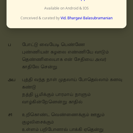
Available on Android & IOS
மணிரங்கு
மிச்ரசாபு
Conceived & curated by
Vid. Bhargavi Balasubramanian
ப
போட்டு வையேடி பெண்ணே
புண்ணியன் கழலை எண்ணியே வாடும்
தெண்ணிலையாக என் சேதியை அவர்
காதிலே சென்று
அப
புத்தி வந்த நாள் முதலாய் போதெல்லாம் கனவு
கண்டு
நத்தி பூமிக்கும் பாரமாய் நாளும்
வாழ்கின்றேனென்று காதில்
ச1
உறிகொண்ட வெண்ணைக்கும் ஊதும்
குழலிசைக்கும்
உள்ளம் பறிபோனால் பாக்கி ஏதென்று