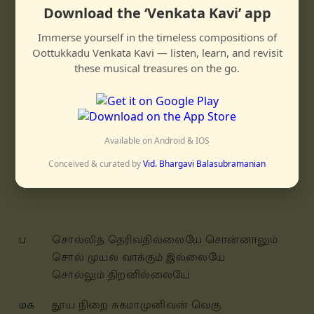
maṭṛu engilum kāṇamuḍiyāda mahimai
Download the ‘Venkata Kavi’ app
uḷadenṛa nān shollavō
niṛuppadu kunṛumaṇi uṛaippadu kallānālum
Immerse yourself in the timeless compositions of
Oottukkadu Venkata Kavi — listen, learn, and revisit
niṛpadu meedum ponnallavō
these musical treasures on the go.
MK
ninaittadum punaindadum nenjārap
paṇittadum
illāmal pōvadum allāmal vēṛonṛum
Available on Android & IOS
ஸ்ரீ ரஞ்சனி
ஆதி
Conceived & curated by
Vid. Bhargavi Balasubramanian
ப
சொல்லித் தெரிவதில்லையே சொன்னாலும்
சொல் முயல வாக்கும் இல்லையே
சொல்லும் திறனில்லையே
மக
தூய நிறை சுகமாமுனிவன் வெகு