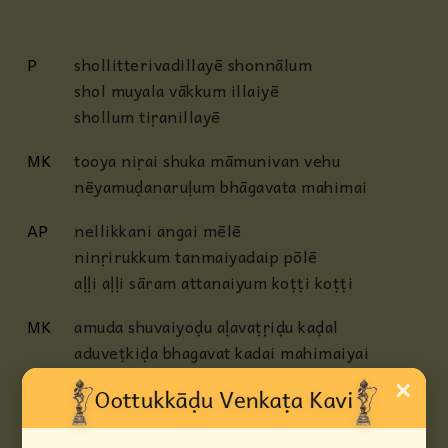
P
shollitterivadillayē shonnālum
shol muyala vākkum illaiyē
shollum tiṛanillayē
MK
tooya niṛai shuka māmunivan vehu
nēyamuḍanaruḷum bhāgavata mahimai
AP
nellikkani angai mēlē
ninṛirukkum tanmaiyadaip pōlē
aḷḷi aḷḷi sāram attanaiyum koṭṭi koṭṭi
MK
amuda shuvaiyoḍu aḷavaṭṛiḍu kaḍal
aduveṭkiḍa bhagavat kadai mahimaiyai
×
C
manamāra nēyam tannuḍan uṛavāḍi
maṇandadenbadu iduvallavō