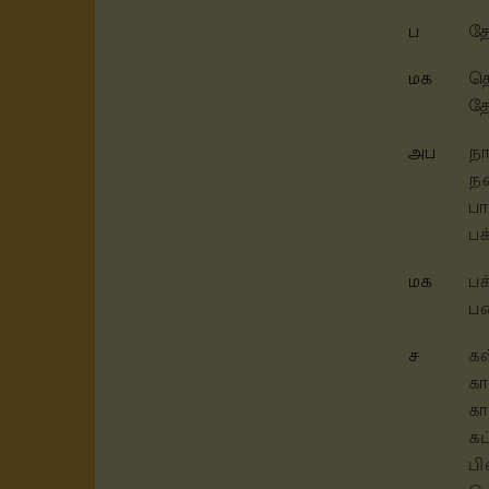
ப
தே
மக
தெ
த
அப
நா
நல
பா
பக
மக
ப
ப
ச
கள
க
கா
கட
பி