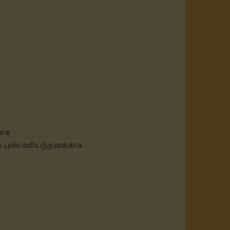
ாக
 புண்ணியந்தனக்காக