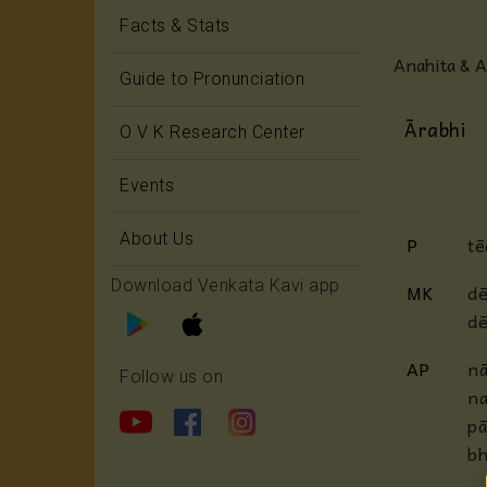
Facts & Stats
Anahita & 
Guide to Pronunciation
Ārabhi
O V K Research Center
Events
About Us
P
tē
Download Venkata Kavi app
MK
dē
dē
AP
nā
Follow us on
na
pā
bh