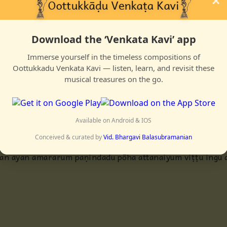
×
kkuvamāna manadaṛindoru kaṇam pādamalariṇaiyum kāda
ṇṇāra paṭṛiya tava nilaiyadu munam oṇṇāda nilai peṛum 
Download the ‘Venkata Kavi’ app
ḷḷamaṛiyāda tannaik kāṭṭi koḍukka vanda
na muni nāradaraik kāṇa vandānō
Immerse yourself in the timeless compositions of
dal valai virittu kattu māṭṭaiyum vaittu
Oottukkadu Venkata Kavi — listen, learn, and revisit these
musical treasures on the go.
ṭṭippiḍittānavanai kāṇa vandānō
ḷḷaikkaṛi mukhattan peṭṛavan pittānān
ṇṇaik kaṇḍazhaikkavum kāṇa vandānō
vādi dēvan teḷḷiya shingan tēḍittēḍi inda tiruttalam kāṇa
Available on Android & IOS
Conceived & curated by
Vid. Bhargavi Balasubramanian
raikkaḍaliḍai munam alaindadu pōha shikara mandaranta
an ayan amararum paṇindadu pōha attanaiyum viṭṭu ingu