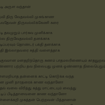
டி அருள வந்தான்
வி திரு வேதவல்லி முகங்காண
ேவதேவன் திருவல்லிக்கேணி கரை
டி தவமுறும் பார்கவ முனிக்காக
்ல திருவேதவல்லி தனக்காக
டிப்பரவும் தொண்டர் பக்தி தனக்காக
்தி இல்லாதவரை சுத்தி வளைத்தாக
க்குவமான மனதறிந்தொரு கணம் பாதமலரிணையும் காதலுறவ
ண்ணார பற்றிய தவ நிலையது முனக் ஒண்ணாத நிலைபெறும்
்ளமறியாத தன்னைக் காட்டி கொடுக்க வந்த
ான முனி நாரதரைக் காண வந்தானோ
தல் வலை விரித்து கத்து மாட்டையும் வைத்து
்டிப் பிடித்தானவனை காண வந்தானோ
ள்ளைக்கறி முகத்தன் பெற்றவன் பித்தானான்