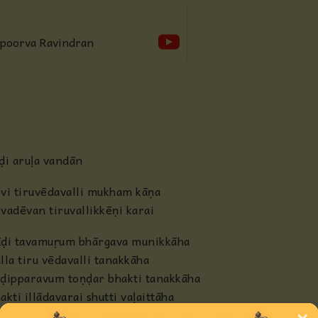
Anjaneya
Apoorva Ravindran
Radha
Guru
Others
ḍi aruḷa vandān
vi tiruvēdavalli mukham kāṇa
vadēvan tiruvallikkēṇi karai
ḍi tavamuṛum bhārgava munikkāha
lla tiru vēdavalli tanakkāha
ḍipparavum toṇḍar bhakti tanakkāha
akti illādavarai shutti vaḷaittāha