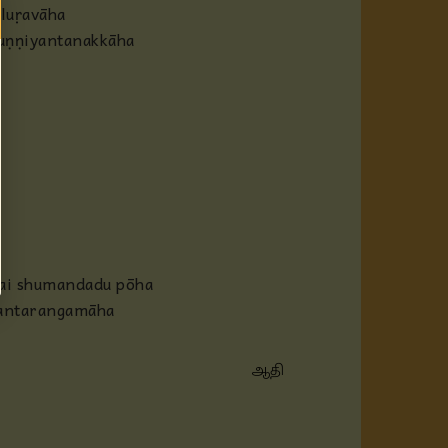
luṛavāha
puṇṇiyantanakkāha
nai shumandadu pōha
 antarangamāha
ஆதி