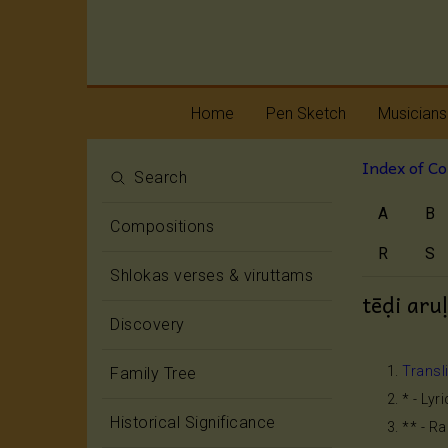
Home
Pen Sketch
Musicians
Index of C
Life
Melody
Search
A
B
Oottukkadu and
Rhythm
Compositions
Kalinga Narttana
Temple
R
S
Shlokas verses & viruttams
tēḍi aru
Discovery
Transl
Family Tree
* - Lyr
Historical Significance
** - R