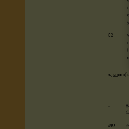
C2
கரஹரப்ரி
ப
த
ச
அப
க