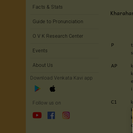
Facts & Stats
Kharaha
Guide to Pronunciation
O V K Research Center
P
Events
AP
About Us
Download Venkata Kavi app
C1
Follow us on