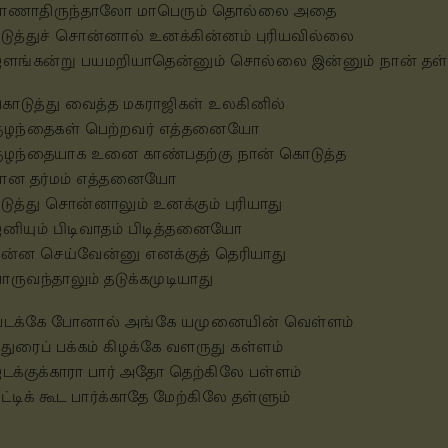
ாணாதிருந்தாலோ மாபெரும் தொல்லை அதை
டுத்துச் சொன்னால் உனக்கின்னம் புரியவில்லை
ளங்கன்று பயமறியாதென்னும் சொல்லை இன்னும் நான் த
ொடுத்து வைத்த மகராஜிகள் உலகினில்
ுழந்தைகள் பெற்றவர் எத்தனையோ
ுழந்தையாக உனை காண்பதற்கு நான் கொடுத்த
ான தர்மம் எத்தனையோ
டுத்து சொன்னாலும் உனக்கும் புரியாது
னியும் பிடிவாதம் பிடித்தனையோ
ன்ன செய்வேன்னு எனக்குத் தெரியாது
ாருவந்தாலும் தடுக்கமுடியாது
டக்கே போனால் அங்கே யமுனையின் வெள்ளம்
துரைப் பக்கம் கிழக்கே வளருது கள்ளம்
டக்குக்காரா பார் அதோ தெற்கிலே பள்ளம்
ட்டிக் கூட பார்க்காதே மேற்கிலே தள்ளும்