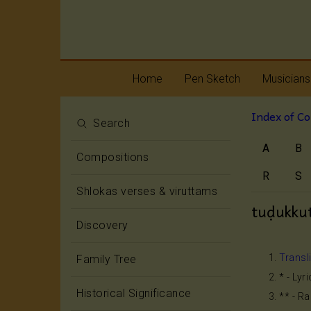
Home
Pen Sketch
Musicians
Index of C
Life
Melody
Search
A
B
Oottukkadu and
Rhythm
Compositions
Kalinga Narttana
Temple
R
S
Shlokas verses & viruttams
tuḍukku
Discovery
Transl
Family Tree
* - Lyr
Historical Significance
** - R