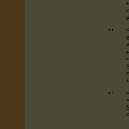
க
எ
இ
ச 1
க
க
க
த
எ
இ
எ
ய
ச 2
வ
ம
இ
எ