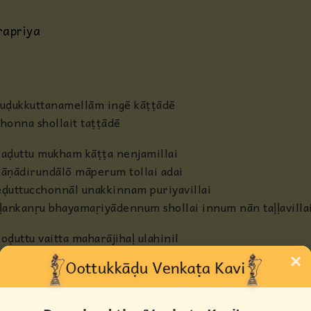
Anjaneya
rapriya
Radha
Guru
tuḍukkuttanamellām ingē kāṭṭādē
shonna shollait taṭṭādē
Others
kaḍuttu mukham kāṭṭa nenjamillai
kāṇādirundālō māperum tollai adai
eḍuttucchonnāl unakkinnam puriyavillai
iḷankanṛu bhayamaṛiyādennum shollai innum nān taḷḷavilla
koḍuttu vaitta maharājihaḷ ulahinil
kuzhandaihaḷ peṭṛavar ettanaiyō
×
kuzhandaiyāha unai kāṇbadaṛku nān koḍutta
dāna dharmam ettanaiyō
eḍuttu shonnālum unakku puriyādu