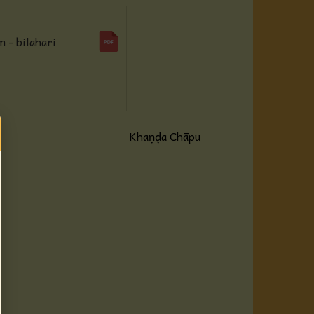
- bilahari
Khaṇḍa Chāpu