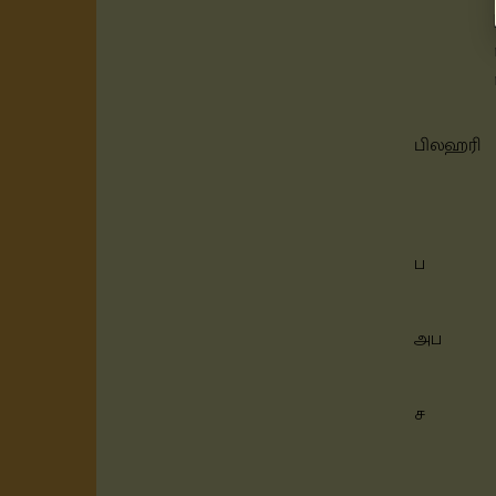
பிலஹரி
ப
அப
ச