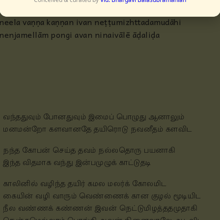
kaiyin vazhi vārum veṇṇai gānakkuzhal mooḍiyiḍa
neela vaṇṇa kaṇṇan ivan neṭṭumizhttadamudāhi
nenjamellām pongi avan ninaivālē āḍaliḍa
வந்ததுவும் போனதுவும் இமைப் பொழுது ஆனாலும்
மனமன்றோ களவானதே தயிரொடு நவனீதம் களவிட
நந்த கோபன் செய்த தவம் நல்லதொரு பயனாகி
இந்த விதமாக வந்து இன்பமுழுக் காட்டுதடி
காலினில் வழிந்த தயிர் கமல மலர்க் கோலமிட
கையின் வழி வாரும் வெண்ணைக் கான குழல் மூடியிட
நீல வண்ணக் கண்ணன் இவன் நெட்டுமிழத்ததமுதாகி