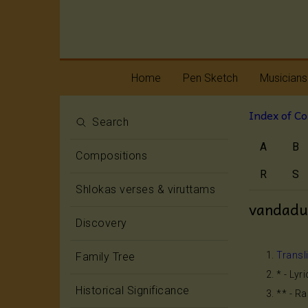
Home
Pen Sketch
Musicians
Index of C
Life
Melody
Search
A
B
Oottukkadu and
Rhythm
Compositions
Kalinga Narttana
Temple
R
S
Shlokas verses & viruttams
vandad
Discovery
Transl
Family Tree
* - Lyr
Historical Significance
** - R