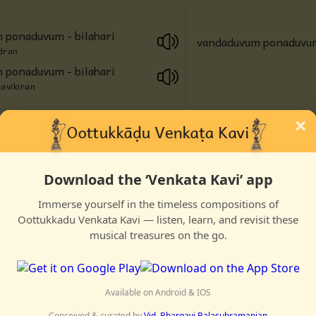
Anjaneya
 ponaduvum - bilahari
vandaduvum ponaduvum 
dran
Radha
 ponaduvum - bilahari
Ravikiran
Guru
×
Others
Download the ‘Venkata Kavi’ app
Immerse yourself in the timeless compositions of
vandaduvum pōnaduvum imaippozhudu ānālum
Oottukkadu Venkata Kavi — listen, learn, and revisit these
manamanṛō kaḷavānadē tayirōḍu navaneetam kaḷaviḍa
musical treasures on the go.
nandagōpan sheida tavam nalladoru payanāhi
inda vidhamāha vandu inbamuzhuk kāṭṭudaḍi
Available on Android & IOS
kālinil vazhinda tayir kamala malar kōlamiḍa
Conceived & curated by
Vid. Bhargavi Balasubramanian