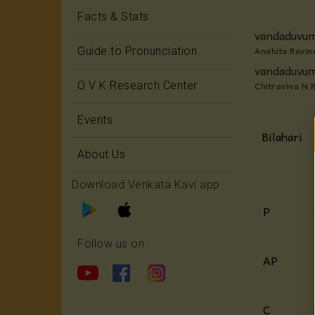
Facts & Stats
vandaduvum
Anahita Ravin
Guide to Pronunciation
vandaduvum
O V K Research Center
Chitravina N 
Events
Bilahari
About Us
Download Venkata Kavi app
P
Follow us on
AP
C