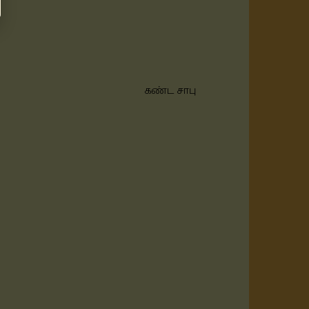
கண்ட சாபு